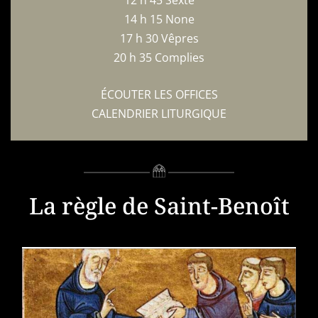
12 h 45 Sexte
14 h 15 None
17 h 30 Vêpres
20 h 35 Complies
ÉCOUTER LES OFFICES
CALENDRIER LITURGIQUE
La règle de Saint-Benoît