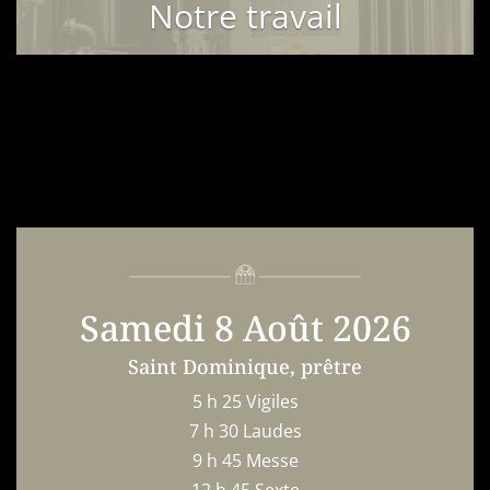
Notre travail
Samedi 8 Août 2026
Saint Dominique, prêtre
5 h 25 Vigiles
7 h 30 Laudes
9 h 45 Messe