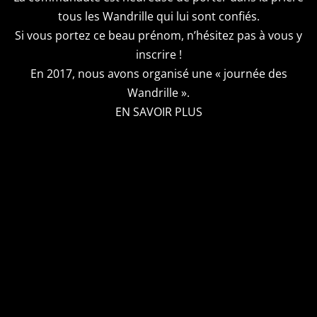
r
tous les Wandrille qui lui sont confiés.
s
Si vous portez ce beau prénom, n’hésitez pas à vous y
m
inscrire !
u
En 2017, nous avons organisé une « journée des
r
Wandrille ».
s
EN SAVOIR PLUS
–
v
i
d
é
o