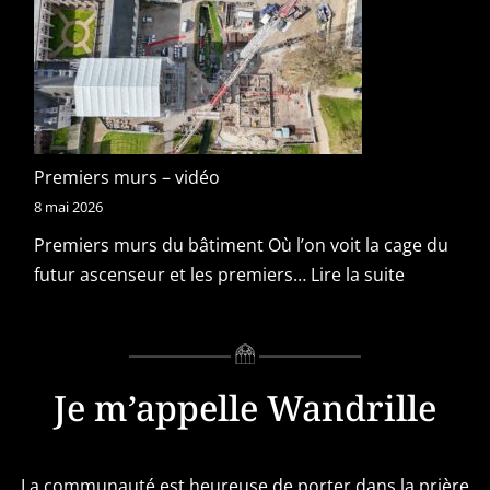
v
a
n
c
é
e
Premiers murs – vidéo
s
8 mai 2026
–
Premiers murs du bâtiment Où l’on voit la cage du
v
futur ascenseur et les premiers…
Lire la suite
i
:
d
P
é
r
o
e
Je m’appelle Wandrille
s
m
i
e
La communauté est heureuse de porter dans la prière