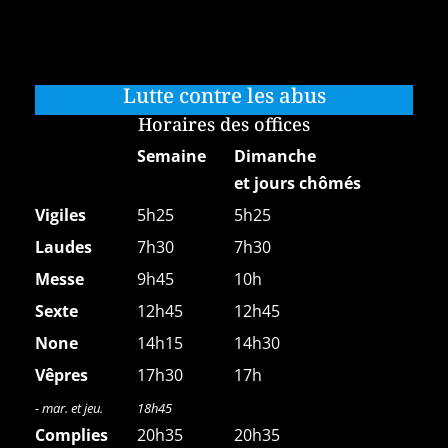
Lutte contre les abus
Horaires des offices
Semaine
Dimanche
et jours chômés
Vigiles
5h25
5h25
Laudes
7h30
7h30
Messe
9h45
10h
Sexte
12h45
12h45
None
14h15
14h30
Vêpres
17h30
17h
- mar. et jeu.
18h45
Complies
20h35
20h35