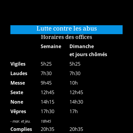
Lutte contre les abus
Horaires des offices
Semaine
Dimanche
et jours chômés
Vigiles
5h25
5h25
Laudes
7h30
7h30
Messe
9h45
10h
Sexte
12h45
12h45
None
14h15
14h30
Vêpres
17h30
17h
- mar. et jeu.
18h45
Complies
20h35
20h35