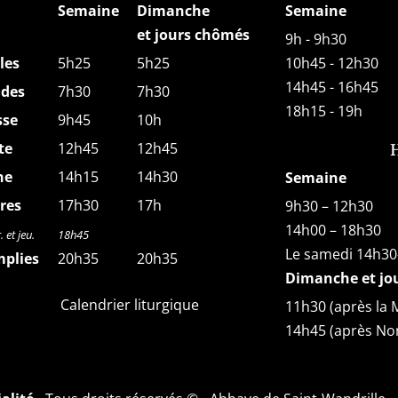
Semaine
Dimanche
Semaine
et jours chômés
9h - 9h30
les
5h25
5h25
10h45 - 12h30
14h45 - 16h45
des
7h30
7h30
18h15 - 19h
sse
9h45
10h
te
12h45
12h45
ne
14h15
14h30
Semaine
res
17h30
17h
9h30 – 12h30
14h00 – 18h30
 et jeu.
18h45
Le samedi 14h30
plies
20h35
20h35
Dimanche et jou
Calendrier liturgique
11h30 (après la 
14h45 (après No