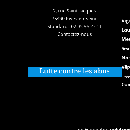
2, rue Saint-Jacques
76490 Rives-en-Seine
Vigi
Standard :
02 35 96 23 11
Lau
Contactez-nous
Me
Sex
No
Vêp
Lutte contre les abus
- mar.
Com