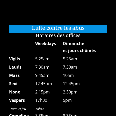
Lutte contre les abus
Horaires des offices
Weekdays
Dimanche
et jours chômés
Vigils
5.25am
5.25am
Lauds
7.30am
7.30am
Mass
9.45am
10am
Sext
12.45pm
12.45pm
None
2.15pm
2.30pm
Vespers
17h30
5pm
- mar. et jeu.
18h45
Compline
8.35pm
8.35pm