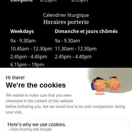
Calendrier liturgique
Horaires porterie
Weekdays
Dimanche et jours chômés
9a - 9.30am
9a - 9.30am
10.45am - 12.30pm
11.30am - 12.30pm
2.45pm - 4.45pm
2.45pm - 4.40pm
6.15pm – 19pm
Horaires boutique
Weekdays
9.30am - 12.30pm
14h00 – 18h30
Le samedi 14h30-18h30
Sundays and Feast days
11.30am (after Mass) – 12.30pm