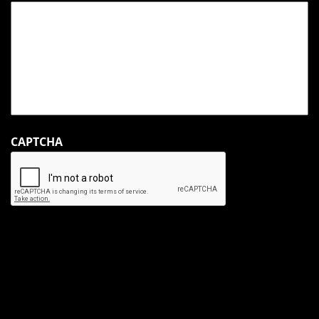
CAPTCHA
Les informations recueillies sur ce formulaire sont à l’usage exclusif de
la Communauté des Bénédictins de Saint-Wandrille et ne sont jamais
louées, échangées ou cédées à des Tiers. Elles servent à vous adresser
des informations personnalisées et sont conservées pendant la durée
légale du traitement. Conformément à la loi Informatique et libertés et
à la réglementation européenne, vous disposez d’un droit d’accès, de
rectification, de limitation et de suppression aux informations vous
concernant, en nous contactant :
Abbaye Saint-Wandrille – 2 rue Saint-Jacques – 76490 Rives-en-Seine.